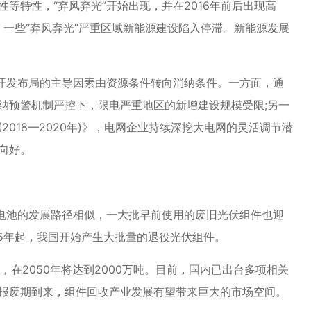
等特性，“弃风弃光”开始出现，并在2016年前后出现高
”，一些“弃风弃光”严重区域新能源建设陷入停滞。新能源发展
开发布局的主导因素由资源条件转向消纳条件。一方面，通
纳预警机制严控下，限电严重地区的新增建设规模受限;另一
018—2020年)》，电网企业持续深挖大电网的灵活调节潜
向好。
电池的发展路径相似，一大批早前使用的废旧光伏组件也迎
25年起，我国开始产生大批量的退役光伏组件。
，在2050年将达到2000万吨。目前，国内已出台多项相关
报废期到来，组件回收产业发展有望带来巨大的市场空间。