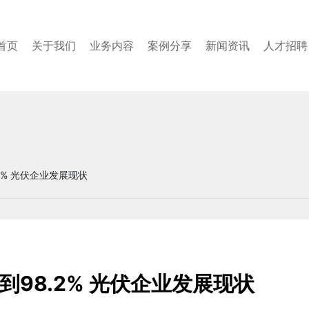
首页
关于我们
业务内容
案例分享
新闻资讯
人才招聘
2% 光伏企业发展现状
98.2% 光伏企业发展现状