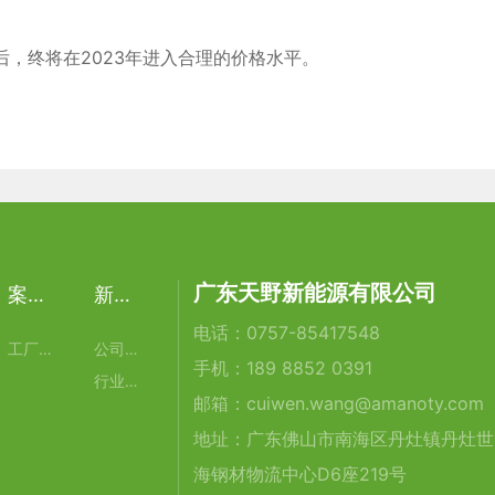
，终将在2023年进入合理的价格水平。
广东天野新能源有限公司
案例
新闻
分享
资讯
电话：
0757-85417548
工厂企
公司新
手机：
189 8852 0391
业
闻
行业动
邮箱：
cuiwen.wang@amanoty.com
态
地址：广东佛山市南海区丹灶镇丹灶世
海钢材物流中心D6座219号