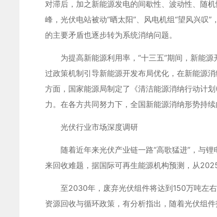
对滞后，加之新能源发电的间歇性、波动性、随机性
峰，光伏电站被动“晒太阳”、风电机组“望风兴叹
的主要矛盾也逐步转为系统消纳问题。
为提高新能源利用率，“十三五”期间，新能源
过政策机制引导新能源开发布局优化，在新能源消
方面，国家能源局制定了《清洁能源消纳行动计划(2
力。在各方共同努力下，全国新能源消纳形势持续
光伏行业市场深度调研
随着近年来光伏产业链一路“高歌猛进”，与锂
来回收难题，据国际可再生能源机构预测，从20
至2030年，废弃光伏组件将达到150万吨左右
资源回收与循环政策，有分析指出，随着光伏组件