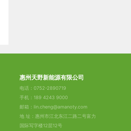
惠州天野新能源有限公司
电话：
0752-2890719
手机：189 4243 9000
邮箱：lin.cheng@amanoty.com
地 址：惠州市江北东江二路二号富力
国际写字楼12层12号