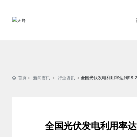
首页
全国光伏发电利用率达到98.
新闻资讯
行业资讯
全国光伏发电利用率达到