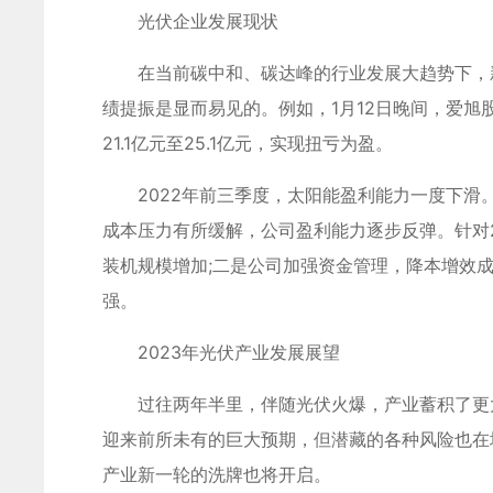
光伏企业发展现状
在当前碳中和、碳达峰的行业发展大趋势下，新
绩提振是显而易见的。例如，1月12日晚间，爱旭股
21.1亿元至25.1亿元，实现扭亏为盈。
2022年前三季度，太阳能盈利能力一度下滑
成本压力有所缓解，公司盈利能力逐步反弹。针对
装机规模增加;二是公司加强资金管理，降本增效
强。
2023年光伏产业发展展望
过往两年半里，伴随光伏火爆，产业蓄积了更大
迎来前所未有的巨大预期，但潜藏的各种风险也在增
产业新一轮的洗牌也将开启。