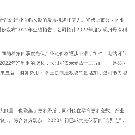
能源行业面临长期的发展机遇和潜力。光伏上市公司的业
份发布2022年业绩预告，公司预计2022年度实现归母净利
。而随着第四季度光伏产业链价格逐步下滑，组件、电站环节
2022年净利润的增长，太阳能表示受益于三方面：一是公司
成果显著，财务费用下降;三是制造板块销量增加，盈利能力增
能量，也聚集了更多矛盾，同时也在孕育更多变数。产业
加。综合各方观点，2023年初已成为光伏新的“临界点”，