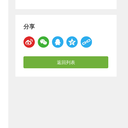
分享
返回列表